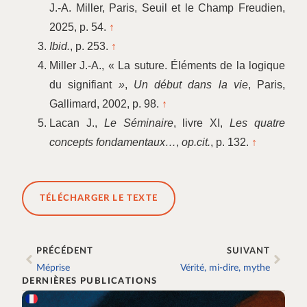
J.-A. Miller, Paris, Seuil et le Champ Freudien,
2025, p. 54.
↑
Ibid.
, p. 253.
↑
Miller J.-A., « La suture. Éléments de la logique
du signifiant
»
,
Un début dans la vie
, Paris,
Gallimard, 2002, p. 98.
↑
Lacan J.,
Le Séminaire
, livre XI,
Les quatre
concepts fondamentaux…
,
op.cit.
, p. 132.
↑
TÉLÉCHARGER LE TEXTE
PRÉCÉDENT
SUIVANT
Méprise
Vérité, mi-dire, mythe
DERNIÈRES PUBLICATIONS