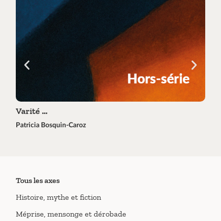
Varité …
Tra
Patricia Bosquin-Caroz
Éric 
Tous les axes
Histoire, mythe et fiction
Méprise, mensonge et dérobade