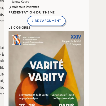
les
Janusz Kotara
Voir tous les textes
eu,
PRÉSENTATION DU THÈME
me,
cte
LIRE L'ARGUMENT
LE CONGRÈS
lui
e à
ait
it.
que
ut,
le,
tir