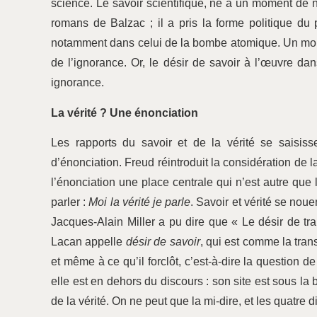
science. Le savoir scientifique, né à un moment de n
romans de Balzac ; il a pris la forme politique du 
notamment dans celui de la bombe atomique. Un mouv
de l’ignorance. Or, le désir de savoir à l’œuvre da
ignorance.
La vérité ? Une énonciation
Les rapports du savoir et de la vérité se saisisse
d’énonciation. Freud réintroduit la considération de l
l’énonciation une place centrale qui n’est autre que l
parler :
Moi la vérité je parle
. Savoir et vérité se noue
Jacques-Alain Miller a pu dire que « Le désir de trai
Lacan appelle
désir de savoir
, qui est comme la tran
et même à ce qu’il forclôt, c’est-à-dire la question de 
elle est en dehors du discours : son site est sous la b
de la vérité. On ne peut que la mi-dire, et les quatre 