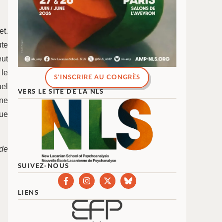
et.
ute
eut
 le
S'INSCRIRE AU CONGRÈS
uel
VERS LE SITE DE LA NLS
ne
que
 de
SUIVEZ-NOUS
LIENS