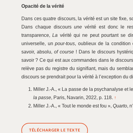
Opacité de la vérité
Dans ces quatre discours, la vérité est un site fixe, so
Dans chaque discours
une
vérité est donc le res
transparence,
La
vérité qui ne peut pourtant se di
universelle, un
pour-tous
, oublieux de la condition 
savoir, absolu,
of course
! Dans le discours hystériq
savoir ? Ce qui est aux commandes dans le discours a
relève pas du registre du signifiant, mais du semblan
discours se prendrait pour la vérité à l’exception du 
Miller J.-A., « La passe de la psychanalyse et l
la passe
, Paris, Navarin, 2022, p. 118.
↑
Miller J.-A., « Tout le monde est fou »,
Quarto
, 
TÉLÉCHARGER LE TEXTE