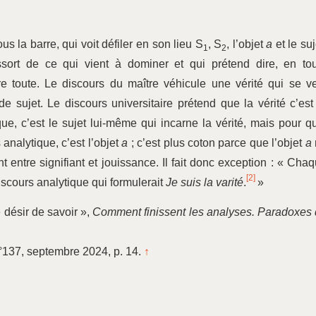
us la barre, qui voit défiler en son lieu S
, S
, l’objet
a
et le suj
1
2
sort de ce qui vient à dominer et qui prétend dire, en to
re toute. Le discours du maître véhicule une vérité qui se v
de sujet. Le discours universitaire prétend que la vérité c’est
ue, c’est le sujet lui-même qui incarne la vérité, mais pour q
nalytique, c’est l’objet
a
; c’est plus coton parce que l’objet
a
t entre signifiant et jouissance. Il fait donc exception : « Cha
[2]
discours analytique qui formulerait
Je suis la varité
.
»
e désir de savoir »,
Comment finissent les analyses. Paradoxes
n°137, septembre 2024, p. 14.
↑