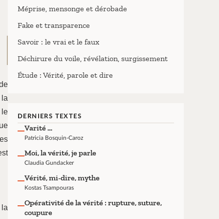
Méprise, mensonge et dérobade
Fake et transparence
Savoir : le vrai et le faux
Déchirure du voile, révélation, surgissement
Étude : Vérité, parole et dire
nde
 la
 le
DERNIERS TEXTES
que
Varité …
les
Patricia Bosquin-Caroz
Moi, la vérité, je parle
est
Claudia Gundacker
Vérité, mi-dire, mythe
Kostas Tsampouras
Opérativité de la vérité : rupture, suture,
 la
coupure