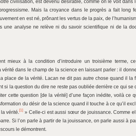
otre civilisation, est devenu désirable, comme on le voit dans 
progressisme. Mais la croyance dans le progrès a fait long f
ement en est né, prônant les vertus de la paix, de l’humanis
ns une analyse ne relève ni du savoir scientifique ni de la do
nt mieux à la condition d’introduire un troisième terme, ce
a vérité dans le champ de la science en laissant parler : il donn
a place de la vérité. Lacan ne dit pas autre chose quand il la f
nt si la question du dire ne reste pas oubliée derrière ce qui se d
ter cette question [de la vérité] d’une façon inédite, voilà ce 
sformation du désir de la science quand il touche à ce qu’il excl
[1]
la vérité.
» Celle-ci est aussi sœur de jouissance. Comme el
arre. Si l’on parle à partir de la jouissance, on parle aussi à par
discours le démontrent.