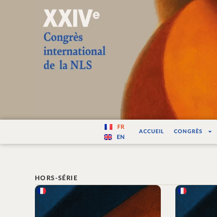
Varité — Les vari
FR
ACCUEIL
CONGRÈS
EN
HORS-SÉRIE