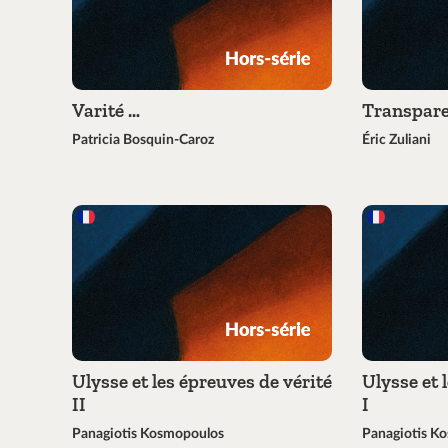
Varité …
Transpare
Patricia Bosquin-Caroz
Éric Zuliani
Ulysse et les épreuves de vérité
Ulysse et 
II
I
Panagiotis Kosmopoulos
Panagiotis K