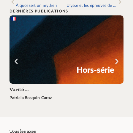
À quoi sert un mythe ?
Ulysse et les épreuves de vérité II
DERNIÈRES PUBLICATIONS
Varité …
Tra
Patricia Bosquin-Caroz
Éric 
Tous les axes