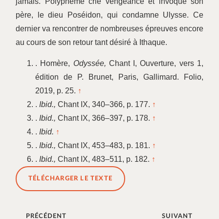
jamais. Polyphème crie vengeance et invoque son
père, le dieu Poséidon, qui condamne Ulysse. Ce
dernier va rencontrer de nombreuses épreuves encore
au cours de son retour tant désiré à Ithaque.
. Homère,
Odyssée,
Chant I, Ouverture, vers 1,
édition de P. Brunet, Paris, Gallimard. Folio,
2019, p. 25.
↑
.
Ibid.,
Chant IX, 340–366, p. 177.
↑
.
Ibid.,
Chant IX, 366–397, p. 178.
↑
.
Ibid.
↑
.
Ibid.,
Chant IX, 453–483, p. 181.
↑
.
Ibid.,
Chant IX, 483–511, p. 182.
↑
TÉLÉCHARGER LE TEXTE
PRÉCÉDENT
SUIVANT