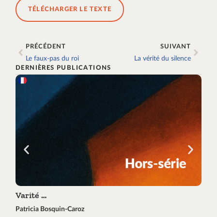
TÉLÉCHARGER LE TEXTE
PRÉCÉDENT
SUIVANT
Le faux-pas du roi
La vérité du silence
DERNIÈRES PUBLICATIONS
Varité …
Tra
Patricia Bosquin-Caroz
Éric 