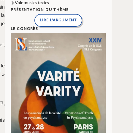
Voir tous les textes
ain
PRÉSENTATION DU THÈME
 la
LIRE L'ARGUMENT
 je
LE CONGRÈS
el,
 le
]
»
77,
rès