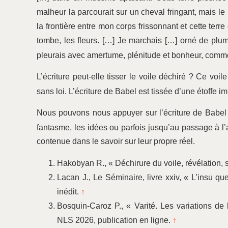
malheur la parcourait sur un cheval fringant, mais le 
la frontière entre mon corps frissonnant et cette terre
tombe, les fleurs. […] Je marchais […] orné de plum
pleurais avec amertume, plénitude et bonheur, comme
L’écriture peut-elle tisser le voile déchiré ? Ce voil
sans loi. L’écriture de Babel est tissée d’une étoffe 
Nous pouvons nous appuyer sur l’écriture de Babel p
fantasme, les idées ou parfois jusqu’au passage à l’a
contenue dans le savoir sur leur propre réel.
Hakobyan R., « Déchirure du voile, révélation,
Lacan J., Le Séminaire, livre xxiv, « L’insu qu
inédit.
↑
Bosquin-Caroz P., « Varité. Les variations d
NLS 2026, publication en ligne.
↑