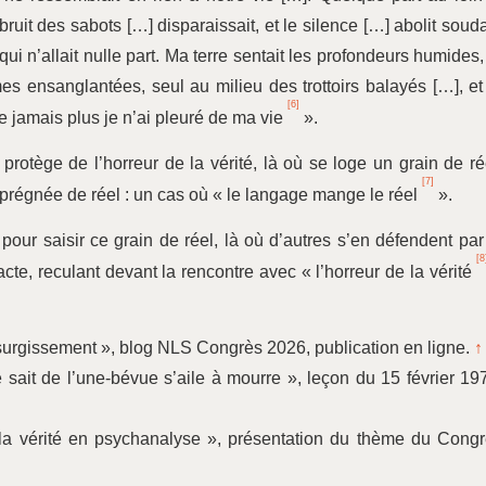
bruit des sabots […] disparaissait, et le silence […] abolit soud
 qui n’allait nulle part. Ma terre sentait les profondeurs humides,
es ensanglantées, seul au milieu des trottoirs balayés […], et
[6]
 jamais plus je n’ai pleuré de ma vie
».
e protège de l’horreur de la vérité, là où se loge un grain de ré
[7]
imprégnée de réel : un cas où « le langage mange le réel
».
our saisir ce grain de réel, là où d’autres s’en défendent par
[8
cte, reculant devant la rencontre avec « l’horreur de la vérité
 surgissement », blog NLS Congrès 2026, publication en ligne.
↑
e sait de l’une-bévue s’aile à mourre », leçon du 15 février 19
e la vérité en psychanalyse », présentation du thème du Cong