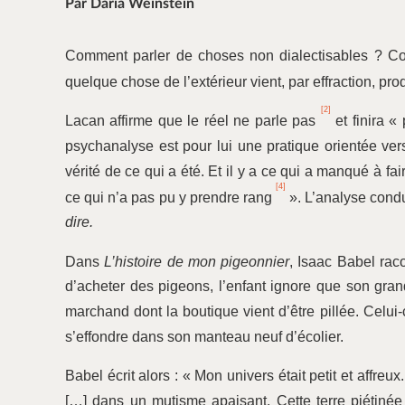
Par Daria Weinstein
Comment parler de choses non dialectisables ? Com
quelque chose de l’extérieur vient, par effraction, pro
[2]
Lacan affirme que le réel ne parle pas
et finira «
psychanalyse est pour lui une pratique orientée vers
vérité de ce qui a été. Et il y a ce qui a manqué à fair
[4]
ce qui n’a pas pu y prendre rang
». L’analyse condui
dire.
Dans
L’histoire de mon pigeonnier
, Isaac Babel ra
d’acheter des pigeons, l’enfant ignore que son grand
marchand dont la boutique vient d’être pillée. Celui-c
s’effondre dans son manteau neuf d’écolier.
Babel écrit alors : « Mon univers était petit et affreu
[…] dans un mutisme apaisant. Cette terre piétinée 