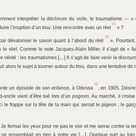
ment interpréter la déchirure du voile, le traumatisme — «
[1]
duire l’irruption d’un trou. Une rencontre avec un réel
» ?
[3]
 par dévaloriser le savoir quant à l’abord du réel
». Pourtant,
 le réel. Comme le note Jacques-Alain Miller, il s’agit de « fa
e vérité : les traumatismes […] Il s’agit de faire venir le discour
t alors le sujet à tourner autour du trou, dans une tentative de
[5]
conte un épisode de son enfance, à Odessa
, en 1905. Désir
-oncle vient d’être tué lors d’un
pogrom.
Au marché, il croise
i le frappe sur la tête de la main qui serrait le pigeon ; le gar
x. Je fermai les yeux pour ne pas le voir et me serrai contre la te
ne ressemblait en rien à notre vie […]. Quelque part au loin