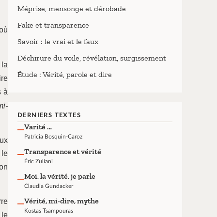
Méprise, mensonge et dérobade
Fake et transparence
 où
Savoir : le vrai et le faux
Déchirure du voile, révélation, surgissement
 la
Étude : Vérité, parole et dire
ire
s à
mi-
DERNIERS TEXTES
Varité …
Patricia Bosquin-Caroz
eux
Transparence et vérité
 le
Éric Zuliani
çon
Moi, la vérité, je parle
Claudia Gundacker
Vérité, mi-dire, mythe
rre
Kostas Tsampouras
 le