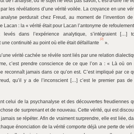
de l’analyse, où le sujet ne veut pas savoir, c’est-à-dire ne v
r les révélations d’une vérité voilée. La croyance en une vér
e analyse perdurait chez Freud, au moment de l’invention de
Lacan : la « vérité était pour Lacan l’antonyme de refoulement.
levés dans l’expérience analytique, s’intégraient […] to
[2]
 une continuité au point où elle était défaillante
».
qu’une vérité cachée se révèle sont liés par une relation dialecti
me, c’est prendre conscience de ce que l’on a : « Là où on
e reconnaît jamais dans ce qu’on est. C’est impliqué par ce 
reud, qu’il y a de l’inconscient […] c’est le premier pas de
nt celui de la psychanalyse et des découvertes freudiennes 
 chose de surprenant et de nouveau. Cette vérité, qui est discou
amais se répéter. Afin de vraiment surprendre, elle est liée, d
chaque énonciation de la vérité comporte déjà une perte de véri