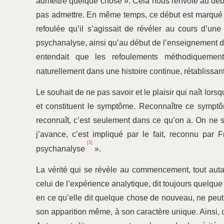
admettre quelque chose ». Cela nous renvoie au début 
pas admettre. En même temps, ce début est marqué pa
refoulée qu’il s’agissait de révéler au cours d’un
psychanalyse, ainsi qu’au début de l’enseignement de 
entendait que les refoulements méthodiquement 
naturellement dans une histoire continue, rétablissant
Le souhait de ne pas savoir et le plaisir qui naît lors
et constituent le symptôme. Reconnaître ce symptô
reconnaît, c’est seulement dans ce qu’on a. On ne s
j’avance, c’est impliqué par le fait, reconnu par F
[3]
psychanalyse
».
La vérité qui se révèle au commencement, tout auta
celui de l’expérience analytique, dit toujours quelque
en ce qu’elle dit quelque chose de nouveau, ne peut j
son apparition même, à son caractère unique. Ainsi, 