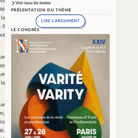
eut
Voir tous les textes
ité
PRÉSENTATION DU THÈME
 la
LIRE L'ARGUMENT
 Il
LE CONGRÈS
ut
que
 se
que
 la
que
rs,
ans
té.