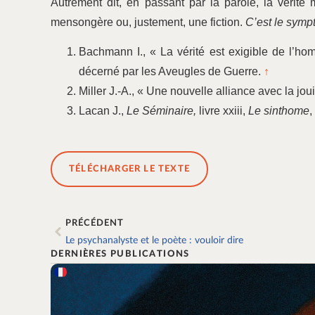
Autrement dit, en passant par la parole, la vérité
mensongère ou, justement, une fiction.
C’est le symptô
Bachmann I., « La vérité est exigible de l’h
décerné par les Aveugles de Guerre.
↑
Miller J.-A., « Une nouvelle alliance avec la jou
Lacan J.,
Le Séminaire,
livre xxiii,
Le sinthome
,
TÉLÉCHARGER LE TEXTE
PRÉCÉDENT
Le psychanalyste et le poète : vouloir dire
DERNIÈRES PUBLICATIONS