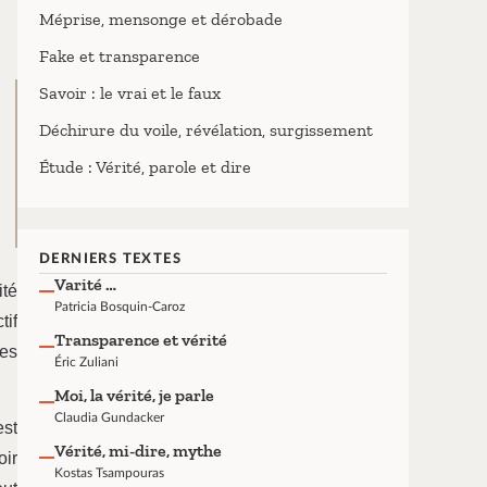
Méprise, mensonge et dérobade
Fake et transparence
Savoir : le vrai et le faux
Déchirure du voile, révélation, surgissement
Étude : Vérité, parole et dire
DERNIERS TEXTES
Varité …
ité
Patricia Bosquin-Caroz
tif
Transparence et vérité
les
Éric Zuliani
Moi, la vérité, je parle
Claudia Gundacker
est
Vérité, mi-dire, mythe
oir
Kostas Tsampouras