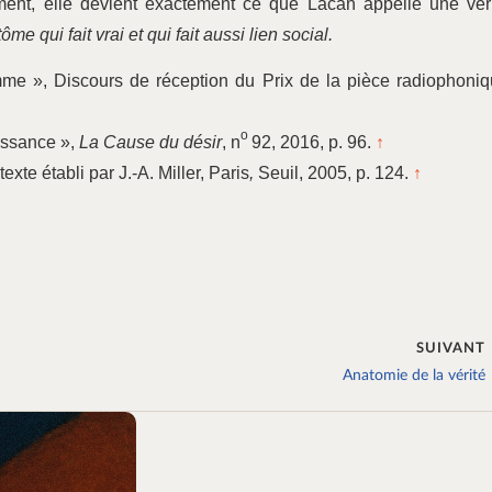
 ment, elle devient exactement ce que Lacan appelle une vér
me qui fait vrai et qui fait aussi lien social.
omme », Discours de réception du Prix de la pièce radiophoni
o
issance »,
La Cause du désir
, n
92, 2016, p. 96.
↑
 texte établi par J.-A. Miller, Paris
,
Seuil, 2005, p. 124.
↑
SUIVANT
Anatomie de la vérité