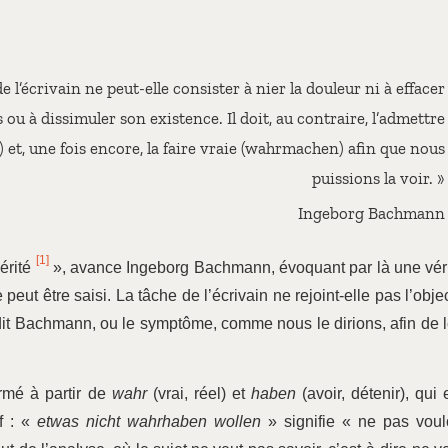
de l’écrivain ne peut-elle consister à nier la douleur ni à effacer
s ou à dissimuler son existence. Il doit, au contraire, l’admettre
 et, une fois encore, la faire vraie (wahrmachen) afin que nous
puissions la voir. »
Ingeborg Bachmann
[1]
vérité
», avance Ingeborg Bachmann, évoquant par là une vér
peut être saisi. La tâche de l’écrivain ne rejoint-elle pas l’objec
 dit Bachmann, ou le symptôme, comme nous le dirions, afin de 
rmé à partir de
wahr
(vrai, réel) et
haben
(avoir, détenir), qui 
f : «
etwas nicht wahrhaben wollen
» signifie « ne pas voul