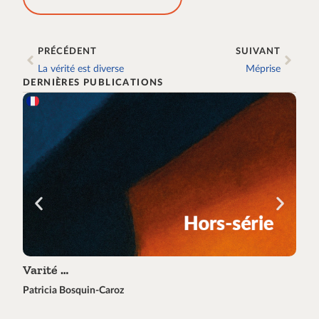
PRÉCÉDENT
SUIVANT
La vérité est diverse
Méprise
DERNIÈRES PUBLICATIONS
Varité …
Tra
Patricia Bosquin-Caroz
Éric 