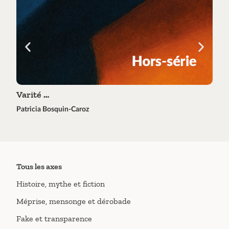
Varité …
Tra
Patricia Bosquin-Caroz
Éric 
Tous les axes
Histoire, mythe et fiction
Méprise, mensonge et dérobade
Fake et transparence